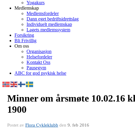
Yogakurs
Medlemskap
Medlemsfordeler
Dann eget bedriftsidrettslag
Individuelt medlemskap
Lagets medlemssystem
Forsikring
Bli Frivillig
Om oss
Organisasjon
Helsefordeler
Kontakt Oss
Pausegym
ABC for god psykisk helse
Minner om årsmøte 10.02.16 k
1900
Postet av
Flora Cykleklubb
den
9. feb 2016