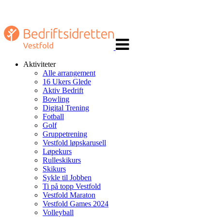
Veksle
navigasjon
Aktiviteter
Alle arrangement
16 Ukers Glede
Aktiv Bedrift
Bowling
Digital Trening
Fotball
Golf
Gruppetrening
Vestfold løpskarusell
Løpekurs
Rulleskikurs
Skikurs
Sykle til Jobben
Ti på topp Vestfold
Vestfold Maraton
Vestfold Games 2024
Volleyball