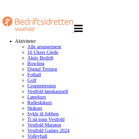
Veksle
navigasjon
Aktiviteter
Alle arrangement
16 Ukers Glede
Aktiv Bedrift
Bowling
Digital Trening
Fotball
Golf
Gruppetrening
Vestfold løpskarusell
Løpekurs
Rulleskikurs
Skikurs
Sykle til Jobben
Ti på topp Vestfold
Vestfold Maraton
Vestfold Games 2024
Volleyball