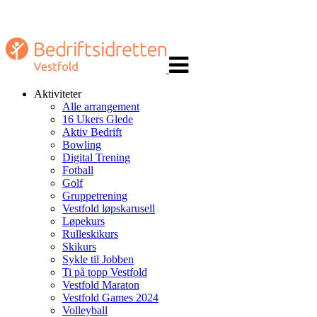
Veksle
navigasjon
Aktiviteter
Alle arrangement
16 Ukers Glede
Aktiv Bedrift
Bowling
Digital Trening
Fotball
Golf
Gruppetrening
Vestfold løpskarusell
Løpekurs
Rulleskikurs
Skikurs
Sykle til Jobben
Ti på topp Vestfold
Vestfold Maraton
Vestfold Games 2024
Volleyball