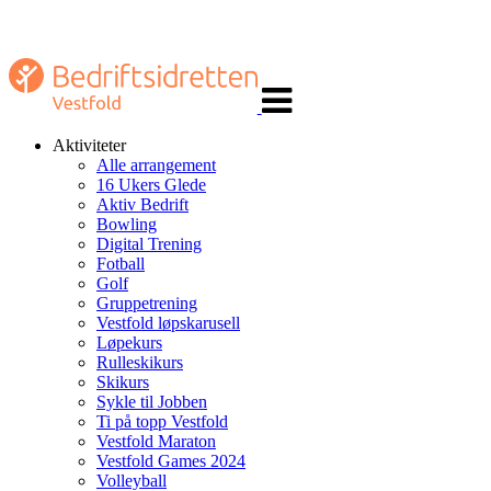
Veksle
navigasjon
Aktiviteter
Alle arrangement
16 Ukers Glede
Aktiv Bedrift
Bowling
Digital Trening
Fotball
Golf
Gruppetrening
Vestfold løpskarusell
Løpekurs
Rulleskikurs
Skikurs
Sykle til Jobben
Ti på topp Vestfold
Vestfold Maraton
Vestfold Games 2024
Volleyball