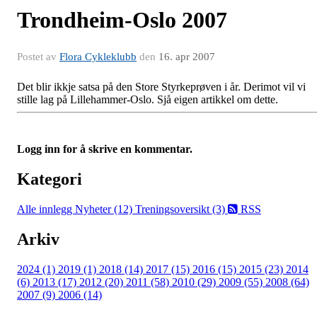
Trondheim-Oslo 2007
Postet av
Flora Cykleklubb
den
16. apr 2007
Det blir ikkje satsa på den Store Styrkeprøven i år. Derimot vil vi
stille lag på Lillehammer-Oslo. Sjå eigen artikkel om dette.
Logg inn for å skrive en kommentar.
Kategori
Alle innlegg
Nyheter (12)
Treningsoversikt (3)
RSS
Arkiv
2024 (1)
2019 (1)
2018 (14)
2017 (15)
2016 (15)
2015 (23)
2014
(6)
2013 (17)
2012 (20)
2011 (58)
2010 (29)
2009 (55)
2008 (64)
2007 (9)
2006 (14)