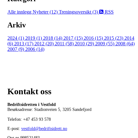
Alle innlegg
Nyheter (12)
Treningsoversikt (3)
RSS
Arkiv
2024 (1)
2019 (1)
2018 (14)
2017 (15)
2016 (15)
2015 (23)
2014
(6)
2013 (17)
2012 (20)
2011 (58)
2010 (29)
2009 (55)
2008 (64)
2007 (9)
2006 (14)
Kontakt oss
Bedriftsidretten i Vestfold
Besøksadresse: Stadionveien 5, 3205 Sandefjord
Telefon:
+47 453 93 578
E-post:
vestfold@bedriftsidrett.no
Org.nr 998521483