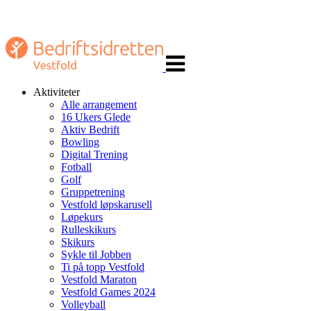
Veksle
navigasjon
Aktiviteter
Alle arrangement
16 Ukers Glede
Aktiv Bedrift
Bowling
Digital Trening
Fotball
Golf
Gruppetrening
Vestfold løpskarusell
Løpekurs
Rulleskikurs
Skikurs
Sykle til Jobben
Ti på topp Vestfold
Vestfold Maraton
Vestfold Games 2024
Volleyball