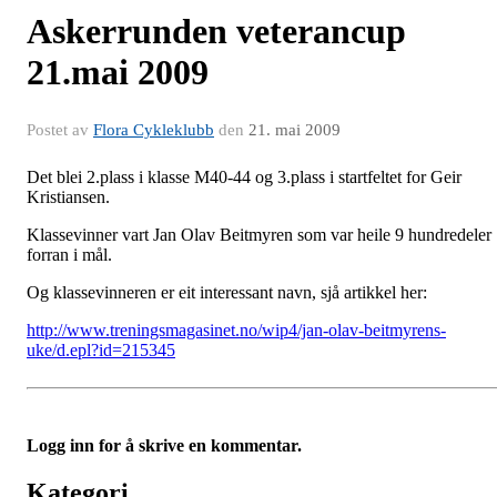
Askerrunden veterancup
21.mai 2009
Postet av
Flora Cykleklubb
den
21. mai 2009
Det blei 2.plass i klasse M40-44 og 3.plass i startfeltet for Geir
Kristiansen.
Klassevinner vart Jan Olav Beitmyren som var heile 9 hundredeler
forran i mål.
Og klassevinneren er eit interessant navn, sjå artikkel her:
http://www.treningsmagasinet.no/wip4/jan-olav-beitmyrens-
uke/d.epl?id=215345
Logg inn for å skrive en kommentar.
Kategori