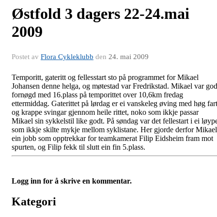
Østfold 3 dagers 22-24.mai
2009
Postet av
Flora Cykleklubb
den
24. mai 2009
Temporitt, gateritt og fellesstart sto på programmet for Mikael
Johansen denne helga, og møtestad var Fredrikstad. Mikael var god
fornøgd med 16.plass på temporittet over 10,6km fredag
ettermiddag. Gaterittet på lørdag er ei vanskeleg øving med høg far
og krappe svingar gjennom heile rittet, noko som ikkje passar
Mikael sin sykkelstil like godt. På søndag var det fellestart i ei løyp
som ikkje skilte mykje mellom syklistane. Her gjorde derfor Mikael
ein jobb som opptrekkar for teamkamerat Filip Eidsheim fram mot
spurten, og Filip fekk til slutt ein fin 5.plass.
Logg inn for å skrive en kommentar.
Kategori