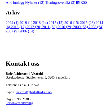
Alle innlegg
Nyheter (12)
Treningsoversikt (3)
RSS
Arkiv
2024 (1)
2019 (1)
2018 (14)
2017 (15)
2016 (15)
2015 (23)
2014
(6)
2013 (17)
2012 (20)
2011 (58)
2010 (29)
2009 (55)
2008 (64)
2007 (9)
2006 (14)
Kontakt oss
Bedriftsidretten i Vestfold
Besøksadresse: Stadionveien 5, 3205 Sandefjord
Telefon:
+47 453 93 578
E-post:
vestfold@bedriftsidrett.no
Org.nr 998521483
Personvernerklæring