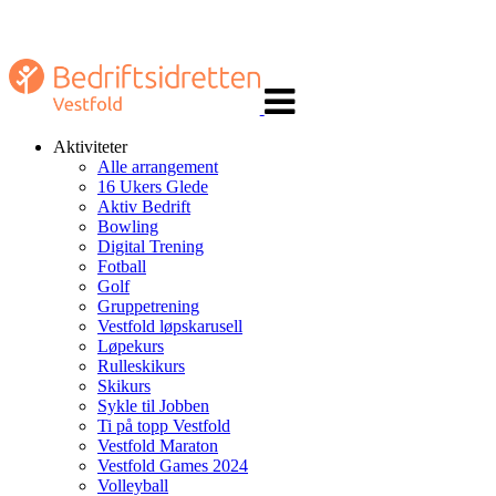
Veksle
navigasjon
Aktiviteter
Alle arrangement
16 Ukers Glede
Aktiv Bedrift
Bowling
Digital Trening
Fotball
Golf
Gruppetrening
Vestfold løpskarusell
Løpekurs
Rulleskikurs
Skikurs
Sykle til Jobben
Ti på topp Vestfold
Vestfold Maraton
Vestfold Games 2024
Volleyball