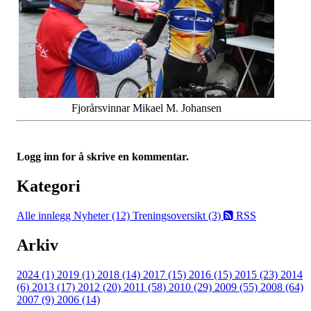
Fjorårsvinnar Mikael M. Johansen
Logg inn for å skrive en kommentar.
Kategori
Alle innlegg
Nyheter (12)
Treningsoversikt (3)
RSS
Arkiv
2024 (1)
2019 (1)
2018 (14)
2017 (15)
2016 (15)
2015 (23)
2014
(6)
2013 (17)
2012 (20)
2011 (58)
2010 (29)
2009 (55)
2008 (64)
2007 (9)
2006 (14)