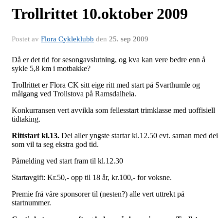
Trollrittet 10.oktober 2009
Postet av
Flora Cykleklubb
den
25. sep 2009
Då er det tid for sesongavslutning, og kva kan vere bedre enn å
sykle 5,8 km i motbakke?
Trollrittet er Flora CK sitt eige ritt med start på Svarthumle og
målgang ved Trollstova på Ramsdalheia.
Konkurransen vert avvikla som fellesstart trimklasse med uoffisiell
tidtaking.
Rittstart kl.13.
Dei aller yngste startar kl.12.50 evt. saman med dei
som vil ta seg ekstra god tid.
Påmelding ved start fram til kl.12.30
Startavgift: Kr.50,- opp til 18 år, kr.100,- for voksne.
Premie frå våre sponsorer til (nesten?) alle vert uttrekt på
startnummer.