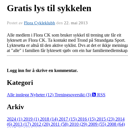
Gratis lys til sykkelen
Postet av
Flora Cykleklubb
den
22. mai 2013
Alle medlem i Flora CK som bruker sykkel til trening ute får eit
lyktesett av Flora CK. Ta kontakt med Trond på Strandgata Sport.
Lyktesetta er altså til den aktive syklist. Dvs at det er ikkje meining
at "alle" i familien får lyktesett sjølv om ein har familiemedlemskap
Logg inn for å skrive en kommentar.
Kategori
Alle innlegg
Nyheter (12)
Treningsoversikt (3)
RSS
Arkiv
2024 (1)
2019 (1)
2018 (14)
2017 (15)
2016 (15)
2015 (23)
2014
(6)
2013 (17)
2012 (20)
2011 (58)
2010 (29)
2009 (55)
2008 (64)