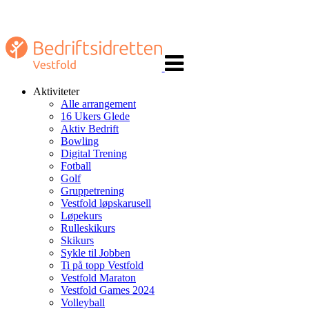
Veksle
navigasjon
Aktiviteter
Alle arrangement
16 Ukers Glede
Aktiv Bedrift
Bowling
Digital Trening
Fotball
Golf
Gruppetrening
Vestfold løpskarusell
Løpekurs
Rulleskikurs
Skikurs
Sykle til Jobben
Ti på topp Vestfold
Vestfold Maraton
Vestfold Games 2024
Volleyball