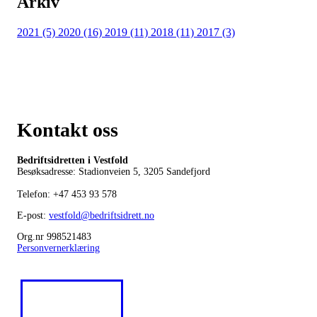
Arkiv
2021 (5)
2020 (16)
2019 (11)
2018 (11)
2017 (3)
Kontakt oss
Bedriftsidretten i Vestfold
Besøksadresse: Stadionveien 5, 3205 Sandefjord
Telefon:
+47 453 93 578
E-post:
vestfold@bedriftsidrett.no
Org.nr 998521483
Personvernerklæring