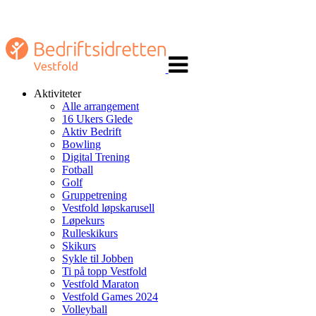
Veksle
navigasjon
Aktiviteter
Alle arrangement
16 Ukers Glede
Aktiv Bedrift
Bowling
Digital Trening
Fotball
Golf
Gruppetrening
Vestfold løpskarusell
Løpekurs
Rulleskikurs
Skikurs
Sykle til Jobben
Ti på topp Vestfold
Vestfold Maraton
Vestfold Games 2024
Volleyball