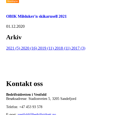
OBIK Milsluker'n skikarusell 2021
01.12.2020
Arkiv
2021 (5)
2020 (16)
2019 (11)
2018 (11)
2017 (3)
Kontakt oss
Bedriftsidretten i Vestfold
Besøksadresse: Stadionveien 5, 3205 Sandefjord
Telefon:
+47 453 93 578
E-post:
vestfold@bedriftsidrett.no