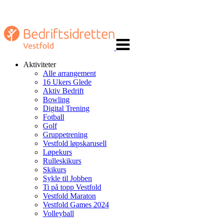
Veksle
navigasjon
Aktiviteter
Alle arrangement
16 Ukers Glede
Aktiv Bedrift
Bowling
Digital Trening
Fotball
Golf
Gruppetrening
Vestfold løpskarusell
Løpekurs
Rulleskikurs
Skikurs
Sykle til Jobben
Ti på topp Vestfold
Vestfold Maraton
Vestfold Games 2024
Volleyball