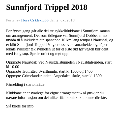
Sunnfjord Trippel 2018
Postet av
Flora Cykleklubb
den
2. okt 2018
For fyrste gang går alle dei tre sykkelklubbane i Sunnfjord saman
om arrangement. Det som tidlegare var Sunnfjord Dobbel er no
utvida til å inkludere ein spanande 10 km lang tempo i Naustdal, o
er blitt Sunnfjord Trippel! Vi gler oss over samarbeidet og håper
lokale syklister tek sykkelen ut for ei siste økt før vegen blir dekt
med is og snø. Spreie ordet og møt opp!
Oppmøte Naustdal: Ved Naustdalstunnelen i Naustdalsenden, start
kl 10.00
Oppmøte Trollrittet: Svarthumla, start kl 1300 og 1400
Oppmøte Grimelandsrunden: Angedalen skule, start kl 1300.
Påmelding i startområde.
Klubbane er ansvarlege for eigne arrangement - så ønskjer du
nærare informasjon om dei ulike ritta, kontakt klubbane direkte.
Sjå bilete for info.