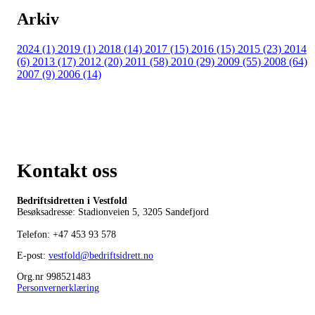
Arkiv
2024 (1)
2019 (1)
2018 (14)
2017 (15)
2016 (15)
2015 (23)
2014
(6)
2013 (17)
2012 (20)
2011 (58)
2010 (29)
2009 (55)
2008 (64)
2007 (9)
2006 (14)
Kontakt oss
Bedriftsidretten i Vestfold
Besøksadresse: Stadionveien 5, 3205 Sandefjord
Telefon:
+47 453 93 578
E-post:
vestfold@bedriftsidrett.no
Org.nr 998521483
Personvernerklæring