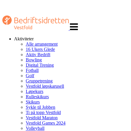
Veksle
navigasjon
Aktiviteter
Alle arrangement
16 Ukers Glede
Aktiv Bedrift
Bowling
Digital Trening
Fotball
Golf
Gruppetrening
Vestfold løpskarusell
Løpekurs
Rulleskikurs
Skikurs
Sykle til Jobben
Ti på topp Vestfold
Vestfold Maraton
Vestfold Games 2024
Volleyball