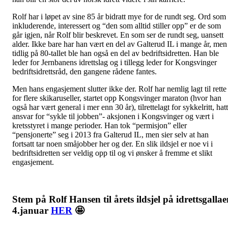
Rolf har i løpet av sine 85 år bidratt mye for de rundt seg. Ord som
inkluderende, interessert og “den som alltid stiller opp” er de som
går igjen, når Rolf blir beskrevet. En som ser de rundt seg, uansett
alder. Ikke bare har han vært en del av Galterud IL i mange år, men
tidlig på 80-tallet ble han også en del av bedriftsidretten. Han ble
leder for Jernbanens idrettslag og i tillegg leder for Kongsvinger
bedriftsidrettsråd, den gangene rådene fantes.
Men hans engasjement slutter ikke der. Rolf har nemlig lagt til rette
for flere skikaruseller, startet opp Kongsvinger maraton (hvor han
også har vært general i mer enn 30 år), tilrettelagt for sykkelritt, hatt
ansvar for “sykle til jobben”- aksjonen i Kongsvinger og vært i
kretsstyret i mange perioder. Han tok “permisjon” eller
“pensjonerte” seg i 2013 fra Galterud IL, men sier selv at han
fortsatt tar noen småjobber her og der. En slik ildsjel er noe vi i
bedriftsidretten ser veldig opp til og vi ønsker å fremme et slikt
engasjement.
Stem på Rolf Hansen til årets ildsjel på idrettsgalla
4.januar
HER
🤩