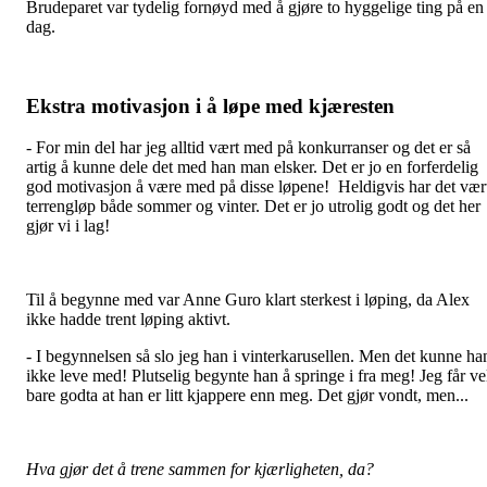
Brudeparet var tydelig fornøyd med å gjøre to hyggelige ting på en
dag.
Ekstra motivasjon i å løpe med kjæresten
- For min del har jeg alltid vært med på konkurranser og det er så
artig å kunne dele det med han man elsker. Det er jo en forferdelig
god motivasjon å være med på disse løpene! Heldigvis har det vær
terrengløp både sommer og vinter. Det er jo utrolig godt og det her
gjør vi i lag!
Til å begynne med var Anne Guro klart sterkest i løping, da Alex
ikke hadde trent løping aktivt.
- I begynnelsen så slo jeg han i vinterkarusellen. Men det kunne ha
ikke leve med! Plutselig begynte han å springe i fra meg! Jeg får ve
bare godta at han er litt kjappere enn meg. Det gjør vondt, men...
Hva gjør det å trene sammen for kjærligheten, da?