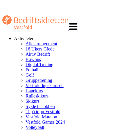
Veksle
navigasjon
Aktiviteter
Alle arrangement
16 Ukers Glede
Aktiv Bedrift
Bowling
Digital Trening
Fotball
Golf
Gruppetrening
Vestfold løpskarusell
Løpekurs
Rulleskikurs
Skikurs
Sykle til Jobben
Ti på topp Vestfold
Vestfold Maraton
Vestfold Games 2024
Volleyball