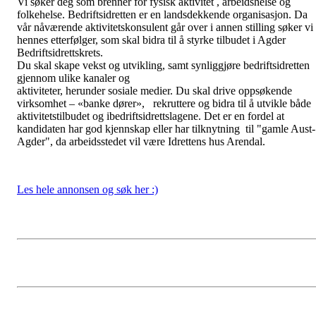
Vi søker deg som brenner for fysisk aktivitet , arbeidshelse og
folkehelse. Bedriftsidretten er en landsdekkende organisasjon. Da
vår nåværende aktivitetskonsulent går over i annen stilling søker vi
hennes etterfølger, som skal bidra til å styrke tilbudet i Agder
Bedriftsidrettskrets.
Du skal skape vekst og utvikling, samt synliggjøre bedriftsidretten
gjennom ulike kanaler og
aktiviteter, herunder sosiale medier. Du skal drive oppsøkende
virksomhet – «banke dører», rekruttere og bidra til å utvikle både
aktivitetstilbudet og ibedriftsidrettslagene. Det er en fordel at
kandidaten har god kjennskap eller har tilknytning til "gamle Aust-
Agder", da arbeidsstedet vil være Idrettens hus Arendal.
Les hele annonsen og søk her :)