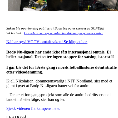
Saken ble opprinnelig publisert i Bodø Nu og er skrevet av SONDRE
SKJELVIK .
Les hele saken og se video fra dømminga på deres sider
.
Nå har også VGTV omtalt saken! Se klippet her.
Bodø Nu-ligaen har enda ikke fått internasjonal omtale. Ei
heller nasjonal. Det setter ingen stopper for satsing i stor stil!
I går ble det for første gang i norsk fotballhistorie dømt straffe
etter videodømming.
Kjell Nikolaisen, dommeransvarlig i NFF Nordland, sier med et
glimt i øyet at Bodø Nu-ligaen baner vei for andre.
– Det er et foregangsprosjekt som alle de andre bedriftsseriene i
landet må etterfølge, sier han og ler.
Sjekk videoen fra kampens hete.
LES OGSÅ: