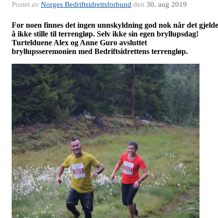
Postet av
Norges Bedriftsidrettsforbund
den
30. aug 2019
For noen finnes det ingen unnskyldning god nok når det gjeld
å ikke stille til terrengløp. Selv ikke sin egen bryllupsdag!
Turtelduene Alex og Anne Guro avsluttet
bryllupsseremonien med Bedriftsidrettens terrengløp.