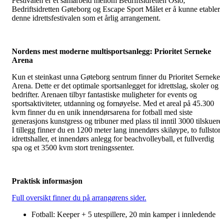
Festivalen er et samarbeid mellom Bedriftsidretten Oslo,
Bedriftsidretten Gøteborg og Escape Sport Målet er å kunne etable
denne idrettsfestivalen som et årlig arrangement.
Nordens mest moderne multisportsanlegg: Prioritet Serneke
Arena
Kun et steinkast unna Gøteborg sentrum finner du Prioritet Serneke
Arena. Dette er det optimale sportsanlegget for idrettslag, skoler og
bedrifter. Arenaen tilbyr fantastiske muligheter for events og
sportsaktiviteter, utdanning og fornøyelse. Med et areal på 45.300
kvm finner du en unik innendørsarena for fotball med siste
generasjons kunstgress og tribuner med plass til inntil 3000 tilskuer
I tillegg finner du en 1200 meter lang innendørs skiløype, to fullsto
idrettshaller, et innendørs anlegg for beachvolleyball, et fullverdig
spa og et 3500 kvm stort treningssenter.
Praktisk informasjon
Full oversikt finner du på arrangørens sider.
Fotball: Keeper + 5 utespillere, 20 min kamper i innledende