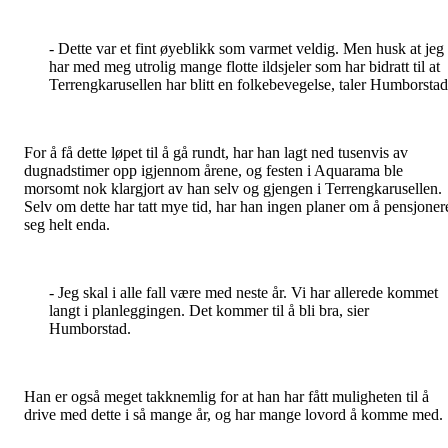
- Dette var et fint øyeblikk som varmet veldig. Men husk at jeg
har med meg utrolig mange flotte ildsjeler som har bidratt til at
Terrengkarusellen har blitt en folkebevegelse, taler Humborsta
For å få dette løpet til å gå rundt, har han lagt ned tusenvis av
dugnadstimer opp igjennom årene, og festen i Aquarama ble
morsomt nok klargjort av han selv og gjengen i Terrengkarusellen.
Selv om dette har tatt mye tid, har han ingen planer om å pensjoner
seg helt enda.
- Jeg skal i alle fall være med neste år. Vi har allerede kommet
langt i planleggingen. Det kommer til å bli bra, sier
Humborstad.
Han er også meget takknemlig for at han har fått muligheten til å
drive med dette i så mange år, og har mange lovord å komme med.