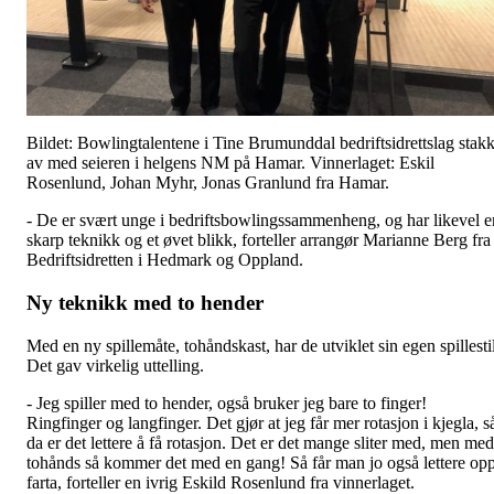
Bildet: Bowlingtalentene i Tine Brumunddal bedriftsidrettslag stak
av med seieren i helgens NM på Hamar. Vinnerlaget: Eskil
Rosenlund, Johan Myhr, Jonas Granlund fra Hamar.
- De er svært unge i bedriftsbowlingssammenheng, og har likevel e
skarp teknikk og et øvet blikk, forteller arrangør Marianne Berg fra
Bedriftsidretten i Hedmark og Oppland.
Ny teknikk med to hender
Med en ny spillemåte, tohåndskast, har de utviklet sin egen spillestil
Det gav virkelig uttelling.
- Jeg spiller med to hender, også bruker jeg bare to finger!
Ringfinger og langfinger. Det gjør at jeg får mer rotasjon i kjegla, s
da er det lettere å få rotasjon. Det er det mange sliter med, men med
tohånds så kommer det med en gang! Så får man jo også lettere op
farta, forteller en ivrig Eskild Rosenlund fra vinnerlaget.