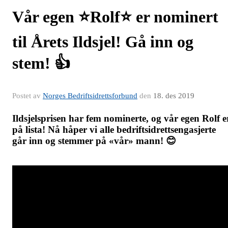
Vår egen ⭐️Rolf⭐️ er nominert
til Årets Ildsjel! Gå inn og
stem! 👍
Postet av
Norges Bedriftsidrettsforbund
den
18. des 2019
Ildsjelsprisen har fem nominerte, og vår egen Rolf e
på lista! Nå håper vi alle bedriftsidrettsengasjerte
går inn og stemmer på «vår» mann! 😊