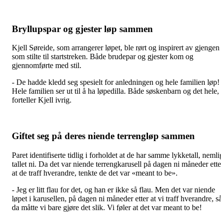
Bryllupspar og gjester løp sammen
Kjell Søreide, som arrangerer løpet, ble rørt og inspirert av gjengen
som stilte til startstreken. Både brudepar og gjester kom og
gjennomførte med stil.
- De hadde kledd seg spesielt for anledningen og hele familien løp!
Hele familien ser ut til å ha løpedilla. Både søskenbarn og det hele,
forteller Kjell ivrig.
Giftet seg på deres niende terrengløp sammen
Paret identifiserte tidlig i forholdet at de har samme lykketall, nemli
tallet ni. Da det var niende terrengkarusell på dagen ni måneder ette
at de traff hverandre, tenkte de det var «meant to be».
- Jeg er litt flau for det, og han er ikke så flau. Men det var niende
løpet i karusellen, på dagen ni måneder etter at vi traff hverandre, s
da måtte vi bare gjøre det slik. Vi føler at det var meant to be!