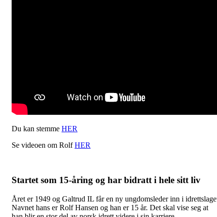
Du kan stemme
HER
Se videoen om Rolf
HER
Startet som 15-åring og har bidratt i hele sitt liv
Året er 1949 og Galtrud IL får en ny ungdomsleder inn i idrettslage
Navnet hans er Rolf Hansen og han er 15 år. Det skal vise seg at
han blir en stor del av norsk idrett videre i sin karriere.