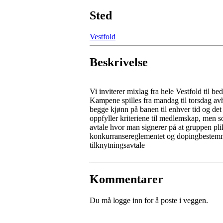
Sted
Vestfold
Beskrivelse
Vi inviterer mixlag fra hele Vestfold til b
Kampene spilles fra mandag til torsdag avh
begge kjønn på banen til enhver tid og det
oppfyller kriteriene til medlemskap, men so
avtale hvor man signerer på at gruppen plik
konkurransereglementet og dopingbestemm
tilknytningsavtale
Kommentarer
Du må logge inn for å poste i veggen.