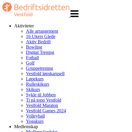
Veksle
navigasjon
Aktiviteter
Alle arrangement
16 Ukers Glede
Aktiv Bedrift
Bowling
Digital Trening
Fotball
Golf
Gruppetrening
Vestfold løpskarusell
Løpekurs
Rulleskikurs
Skikurs
Sykle til Jobben
Ti på topp Vestfold
Vestfold Maraton
Vestfold Games 2024
Volleyball
Yogakurs
Medlemskap
Medlemsfordeler