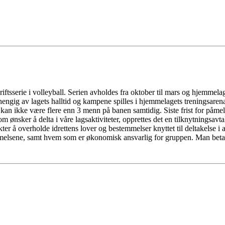
edriftsserie i volleyball. Serien avholdes fra oktober til mars og hjemm
engig av lagets halltid og kampene spilles i hjemmelagets treningsaren
 kan ikke være flere enn 3 menn på banen samtidig. Siste frist for påme
m ønsker å delta i våre lagsaktiviteter, opprettes det en tilknytningsav
ter å overholde idrettens lover og bestemmelser knyttet til deltakelse i 
elsene, samt hvem som er økonomisk ansvarlig for gruppen. Man beta