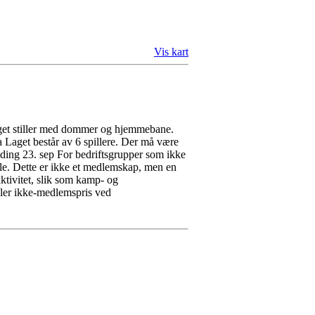
Vis kart
elaget stiller med dommer og hjemmebane.
a Laget består av 6 spillere. Der må være
lding 23. sep For bedriftsgrupper som ikke
tale. Dette er ikke et medlemskap, men en
aktivitet, slik som kamp- og
ler ikke-medlemspris ved