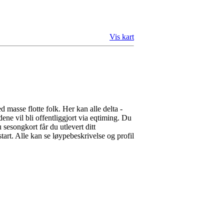
Vis kart
asse flotte folk. Her kan alle delta -
ene vil bli offentliggjort via eqtiming. Du
u sesongkort får du utlevert ditt
tart. Alle kan se løypebeskrivelse og profil