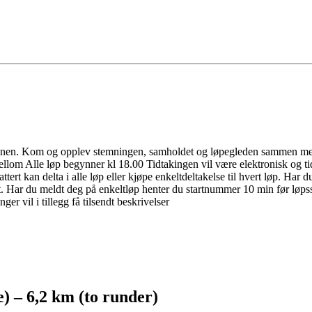
ionen. Kom og opplev stemningen, samholdet og løpegleden sammen med m
 mellom Alle løp begynner kl 18.00 Tidtakingen vil være elektronisk og tid
tert kan delta i alle løp eller kjøpe enkeltdeltakelse til hvert løp. Har d
t. Har du meldt deg på enkeltløp henter du startnummer 10 min før løpss
r vil i tillegg få tilsendt beskrivelser
e) – 6,2 km (to runder)