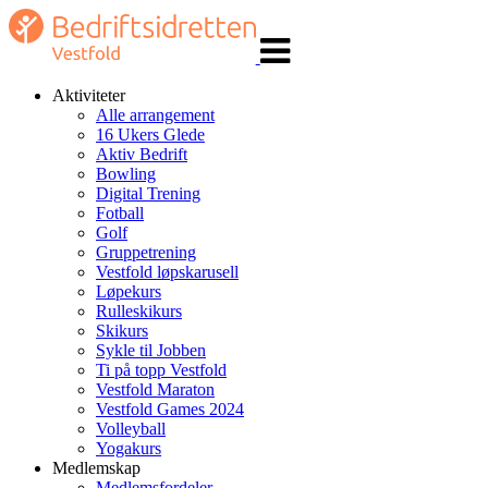
Veksle
navigasjon
Aktiviteter
Alle arrangement
16 Ukers Glede
Aktiv Bedrift
Bowling
Digital Trening
Fotball
Golf
Gruppetrening
Vestfold løpskarusell
Løpekurs
Rulleskikurs
Skikurs
Sykle til Jobben
Ti på topp Vestfold
Vestfold Maraton
Vestfold Games 2024
Volleyball
Yogakurs
Medlemskap
Medlemsfordeler