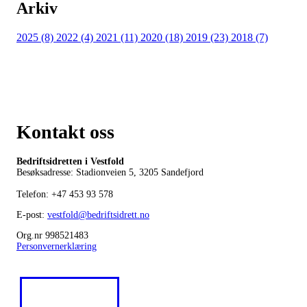
Arkiv
2025 (8)
2022 (4)
2021 (11)
2020 (18)
2019 (23)
2018 (7)
Kontakt oss
Bedriftsidretten i Vestfold
Besøksadresse: Stadionveien 5, 3205 Sandefjord
Telefon:
+47 453 93 578
E-post:
vestfold@bedriftsidrett.no
Org.nr 998521483
Personvernerklæring