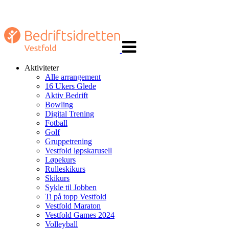
Veksle
navigasjon
Aktiviteter
Alle arrangement
16 Ukers Glede
Aktiv Bedrift
Bowling
Digital Trening
Fotball
Golf
Gruppetrening
Vestfold løpskarusell
Løpekurs
Rulleskikurs
Skikurs
Sykle til Jobben
Ti på topp Vestfold
Vestfold Maraton
Vestfold Games 2024
Volleyball