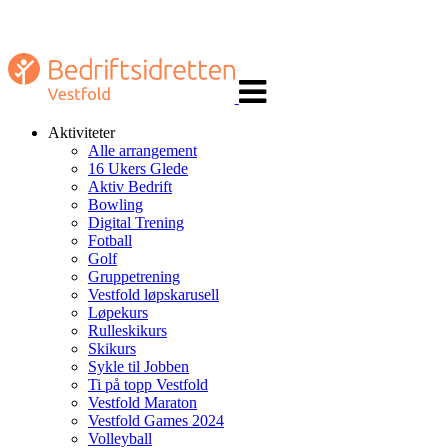
Veksle
navigasjon
Aktiviteter
Alle arrangement
16 Ukers Glede
Aktiv Bedrift
Bowling
Digital Trening
Fotball
Golf
Gruppetrening
Vestfold løpskarusell
Løpekurs
Rulleskikurs
Skikurs
Sykle til Jobben
Ti på topp Vestfold
Vestfold Maraton
Vestfold Games 2024
Volleyball