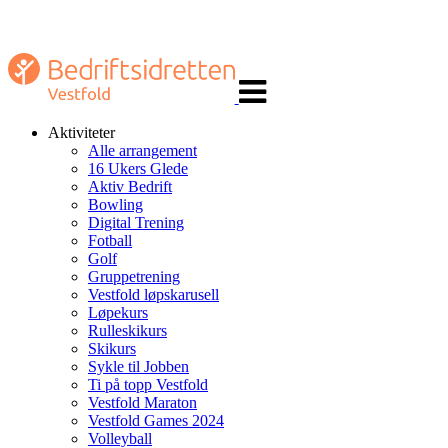
Veksle
navigasjon
Aktiviteter
Alle arrangement
16 Ukers Glede
Aktiv Bedrift
Bowling
Digital Trening
Fotball
Golf
Gruppetrening
Vestfold løpskarusell
Løpekurs
Rulleskikurs
Skikurs
Sykle til Jobben
Ti på topp Vestfold
Vestfold Maraton
Vestfold Games 2024
Volleyball