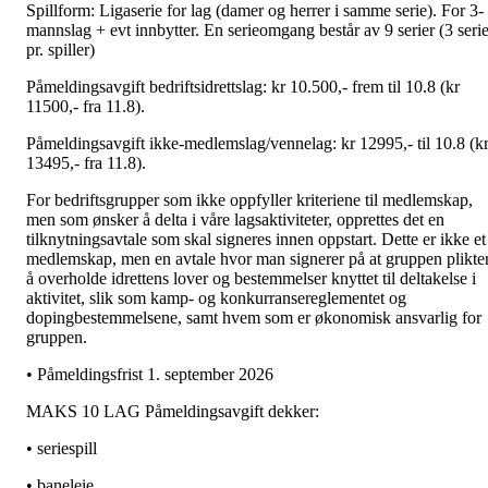
Spillform: Ligaserie for lag (damer og herrer i samme serie). For 3-
mannslag + evt innbytter. En serieomgang består av 9 serier (3 serie
pr. spiller)
Påmeldingsavgift bedriftsidrettslag: kr 10.500,- frem til 10.8 (kr
11500,- fra 11.8).
Påmeldingsavgift ikke-medlemslag/vennelag: kr 12995,- til 10.8 (k
13495,- fra 11.8).
For bedriftsgrupper som ikke oppfyller kriteriene til medlemskap,
men som ønsker å delta i våre lagsaktiviteter, opprettes det en
tilknytningsavtale som skal signeres innen oppstart. Dette er ikke et
medlemskap, men en avtale hvor man signerer på at gruppen plikte
å overholde idrettens lover og bestemmelser knyttet til deltakelse i
aktivitet, slik som kamp- og konkurransereglementet og
dopingbestemmelsene, samt hvem som er økonomisk ansvarlig for
gruppen.
• Påmeldingsfrist 1. september 2026
MAKS 10 LAG Påmeldingsavgift dekker:
• seriespill
• baneleie